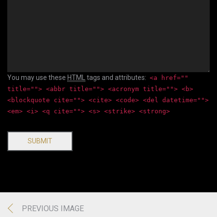
You may use these
HTML
tags and attributes:
<a href=""
title=""> <abbr title=""> <acronym title=""> <b>
<blockquote cite=""> <cite> <code> <del datetime="">
<em> <i> <q cite=""> <s> <strike> <strong>
SUBMIT
PREVIOUS IMAGE