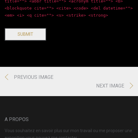
title=""> <abbr title=""> <acronym title=""> <b>
<blockquote cite=""> <cite> <code> <del datetime="">
<em> <i> <q cite=""> <s> <strike> <strong>
SUBMIT
PREVIOUS IMAGE
NEXT IMAGE
A PROPOS
Vous souhaitez en savoir plus sur mon travail ou me proposer une
exposition vous pouvez me contacter :