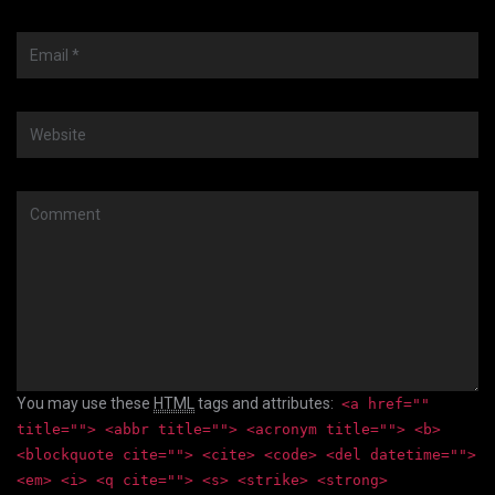
Email
*
Website
Comment
You may use these
HTML
tags and attributes:
<a href=""
title=""> <abbr title=""> <acronym title=""> <b>
<blockquote cite=""> <cite> <code> <del datetime="">
<em> <i> <q cite=""> <s> <strike> <strong>